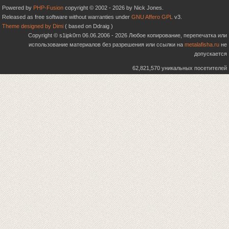
Powered by
PHP-Fusion
copyright © 2002 - 2026 by Nick Jones.
Released as free software without warranties under
GNU Affero GPL
v3.
Theme designed by Dimi
( based on Ddraig )
Copyright © s1ipk0rn 06.06.2006 - 2026 Любое копирование, перепечатка или
использование материалов без разрешения или ссылки на
metalafisha.ru
не
допускается
62,821,570 уникальных посетителей