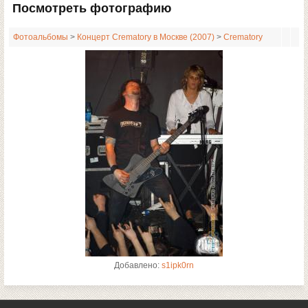
Посмотреть фотографию
Фотоальбомы
>
Концерт Crematory в Москве (2007)
>
Crematory
Добавлено:
s1ipk0rn