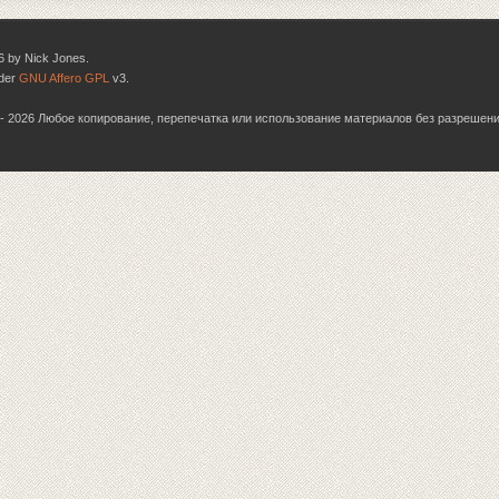
6 by Nick Jones.
nder
GNU Affero GPL
v3.
06 - 2026 Любое копирование, перепечатка или использование материалов без разрешен