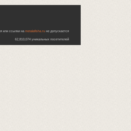
ия или ссылки на
metalafisha.ru
не допускается
62,810,074 уникальных посетителей