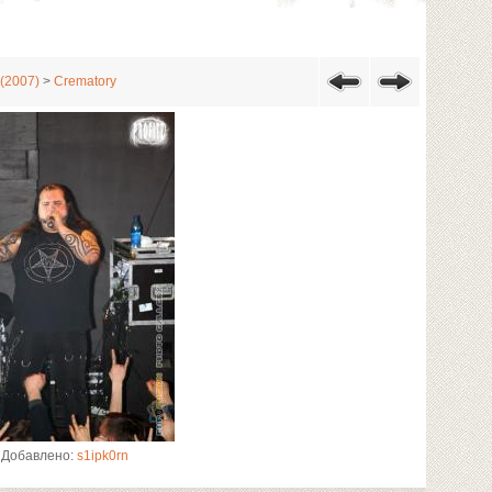
(2007)
>
Crematory
Добавлено:
s1ipk0rn