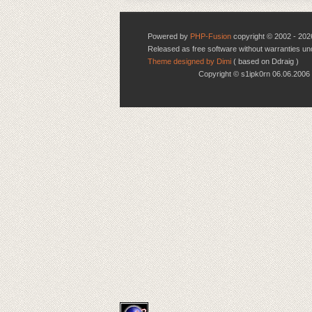
Powered by
PHP-Fusion
copyright © 2002 - 202
Released as free software without warranties u
Theme designed by Dimi
( based on Ddraig )
Copyright © s1ipk0rn 06.06.20