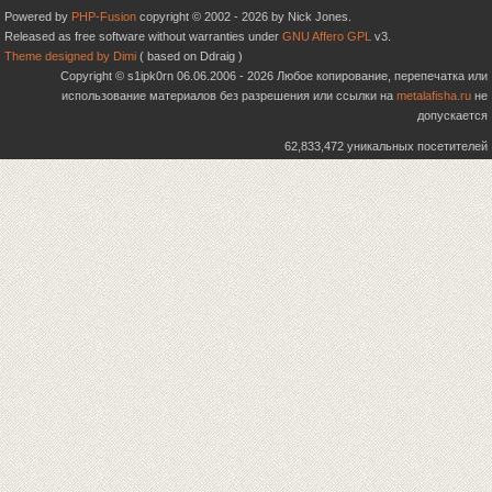
Powered by
PHP-Fusion
copyright © 2002 - 2026 by Nick Jones.
Released as free software without warranties under
GNU Affero GPL
v3.
Theme designed by Dimi
( based on Ddraig )
Copyright © s1ipk0rn 06.06.2006 - 2026 Любое копирование, перепечатка или
использование материалов без разрешения или ссылки на
metalafisha.ru
не
допускается
62,833,472 уникальных посетителей