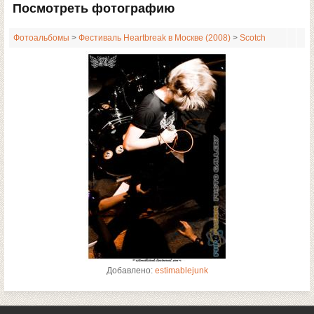
Посмотреть фотографию
Фотоальбомы
>
Фестиваль Heartbreak в Москве (2008)
>
Scotсh
Добавлено:
estimablejunk