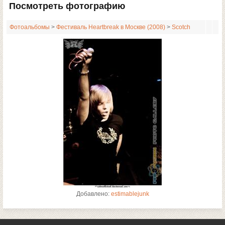
Посмотреть фотографию
Фотоальбомы
>
Фестиваль Heartbreak в Москве (2008)
>
Scotсh
Добавлено:
estimablejunk