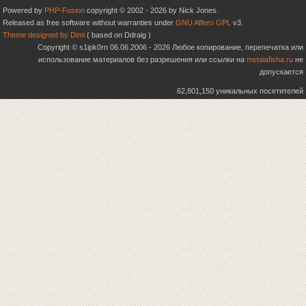
Powered by
PHP-Fusion
copyright © 2002 - 2026 by Nick Jones.
Released as free software without warranties under
GNU Affero GPL
v3.
Theme designed by Dimi
( based on Ddraig )
Copyright © s1ipk0rn 06.06.2006 - 2026 Любое копирование, перепечатка или
использование материалов без разрешения или ссылки на
metalafisha.ru
не
допускается
62,801,150 уникальных посетителей