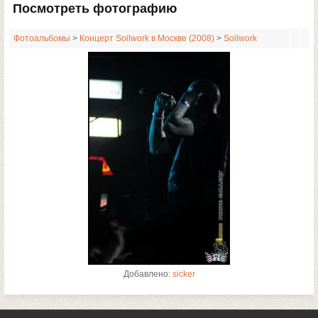
Посмотреть фотографию
Фотоальбомы
>
Концерт Soilwork в Москве (2008)
>
Soilwork
Добавлено:
sicker