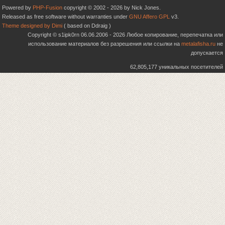
Powered by
PHP-Fusion
copyright © 2002 - 2026 by Nick Jones.
Released as free software without warranties under
GNU Affero GPL
v3.
Theme designed by Dimi
( based on Ddraig )
Copyright © s1ipk0rn 06.06.2006 - 2026 Любое копирование, перепечатка или
использование материалов без разрешения или ссылки на
metalafisha.ru
не
допускается
62,805,177 уникальных посетителей