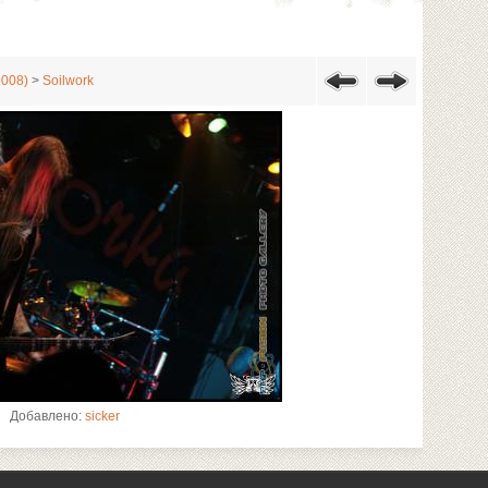
2008)
>
Soilwork
Добавлено:
sicker