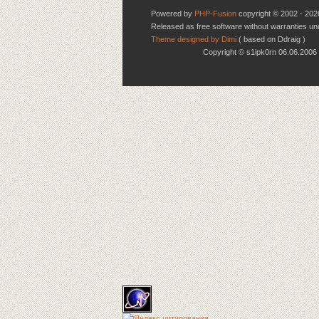
Powered by
PHP-Fusion
copyright © 2002 - 202
Released as free software without warranties u
Theme designed by Dimi
( based on Ddraig )
Copyright © s1ipk0rn 06.06.20