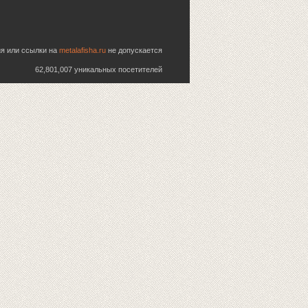
ия или ссылки на
metalafisha.ru
не допускается
62,801,007 уникальных посетителей