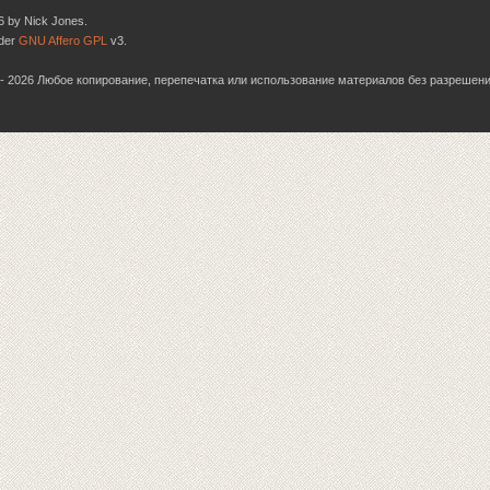
6 by Nick Jones.
nder
GNU Affero GPL
v3.
06 - 2026 Любое копирование, перепечатка или использование материалов без разрешен