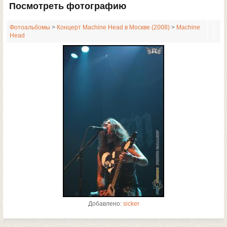
Посмотреть фотографию
Фотоальбомы
>
Концерт Machine Head в Москве (2008)
>
Machine
Head
Добавлено:
sicker