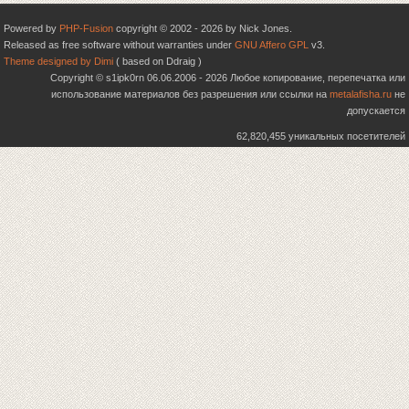
Powered by
PHP-Fusion
copyright © 2002 - 2026 by Nick Jones.
Released as free software without warranties under
GNU Affero GPL
v3.
Theme designed by Dimi
( based on Ddraig )
Copyright © s1ipk0rn 06.06.2006 - 2026 Любое копирование, перепечатка или
использование материалов без разрешения или ссылки на
metalafisha.ru
не
допускается
62,820,455 уникальных посетителей