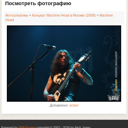
Посмотреть фотографию
Фотоальбомы
>
Концерт Machine Head в Москве (2008)
>
Machine
Head
Добавлено:
sicker
Powered by
PHP-Fusion
copyright © 2002 - 2026 by Nick Jones.