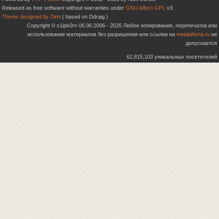
Released as free software without warranties under
GNU Affero GPL
v3.
Theme designed by Dimi
( based on Ddraig )
Copyright © s1ipk0rn 06.06.2006 - 2026 Любое копирование, перепечатка или
использование материалов без разрешения или ссылки на
metalafisha.ru
не
допускается
62,815,103 уникальных посетителей