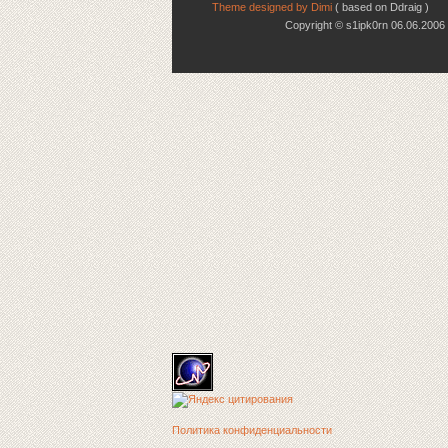
Theme designed by Dimi
( based on Ddraig )
Copyright © s1ipk0rn 06.06.20
Политика конфиденциальности