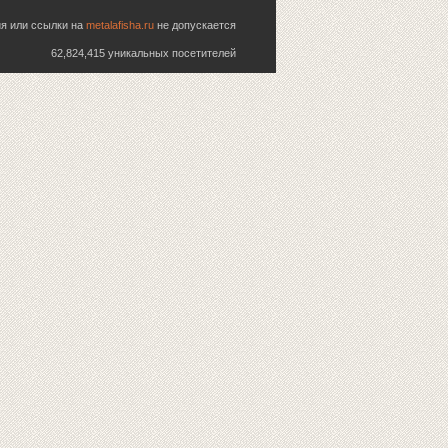
ия или ссылки на
metalafisha.ru
не допускается
62,824,415 уникальных посетителей