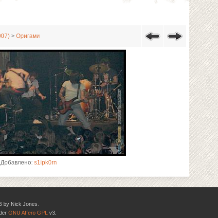
007)
>
Оригами
Добавлено:
s1ipk0rn
6 by Nick Jones.
nder
GNU Affero GPL
v3.