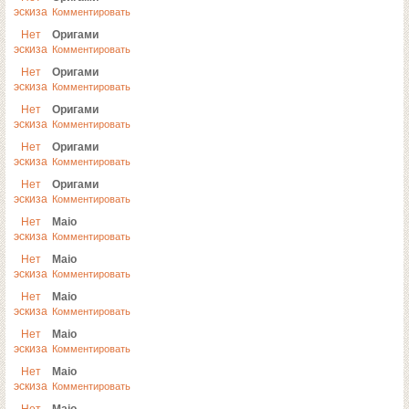
эскиза
Комментировать
Нет
Оригами
эскиза
Комментировать
Нет
Оригами
эскиза
Комментировать
Нет
Оригами
эскиза
Комментировать
Нет
Оригами
эскиза
Комментировать
Нет
Оригами
эскиза
Комментировать
Нет
Maio
эскиза
Комментировать
Нет
Maio
эскиза
Комментировать
Нет
Maio
эскиза
Комментировать
Нет
Maio
эскиза
Комментировать
Нет
Maio
эскиза
Комментировать