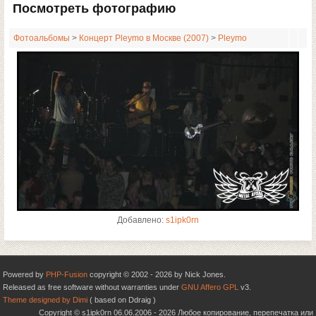
Посмотреть фотографию
Фотоальбомы
>
Концерт Pleymo в Москве (2007)
>
Pleymo
Добавлено:
s1ipk0rn
Powered by
PHP-Fusion
copyright © 2002 - 2026 by Nick Jones.
Released as free software without warranties under
GNU Affero GPL
v3.
Theme designed by Dimi
( based on Ddraig )
Copyright © s1ipk0rn 06.06.2006 - 2026 Любое копирование, перепечатка или