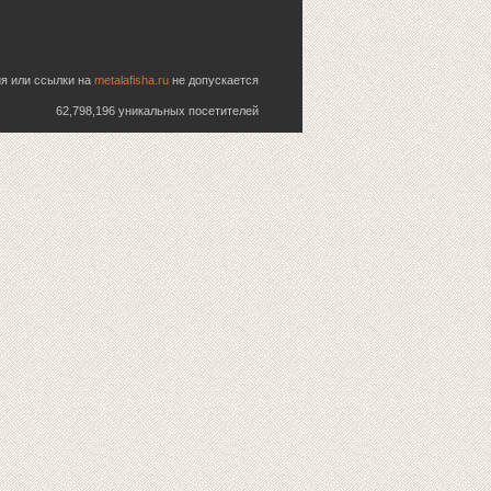
ия или ссылки на
metalafisha.ru
не допускается
62,798,196 уникальных посетителей