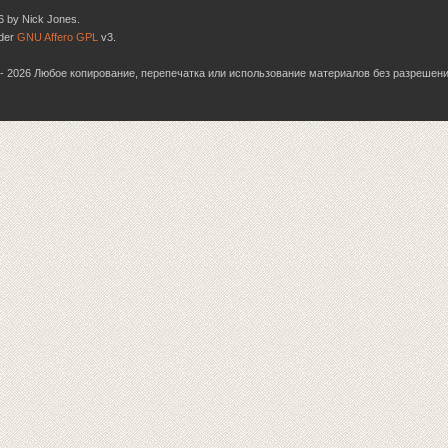
6 by Nick Jones.
nder
GNU Affero GPL
v3.
06 - 2026 Любое копирование, перепечатка или использование материалов без разрешен