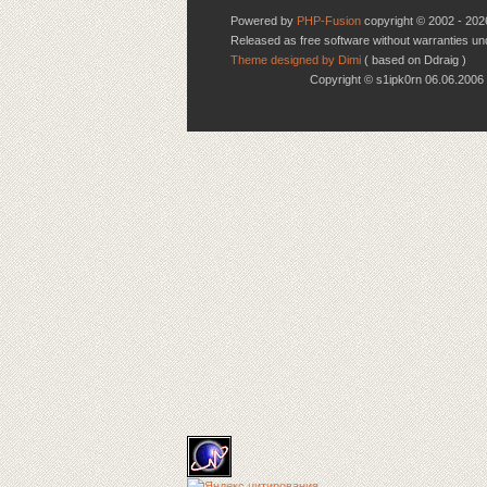
Powered by
PHP-Fusion
copyright © 2002 - 202
Released as free software without warranties u
Theme designed by Dimi
( based on Ddraig )
Copyright © s1ipk0rn 06.06.20