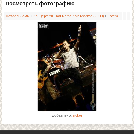
Посмотреть фотографию
Фотоальбомы
>
Концерт All That Remains в Москве (2009)
>
Totem
Добавлено:
sicker