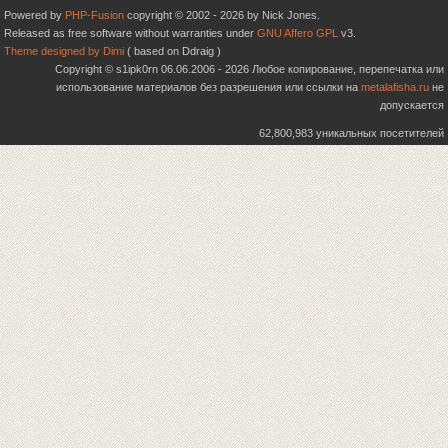
Powered by
PHP-Fusion
copyright © 2002 - 2026 by Nick Jones.
Released as free software without warranties under
GNU Affero GPL
v3.
Theme designed by Dimi
( based on Ddraig )
Copyright © s1ipk0rn 06.06.2006 - 2026 Любое копирование, перепечатка или
использование материалов без разрешения или ссылки на
metalafisha.ru
не
допускается
62,800,983 уникальных посетителей