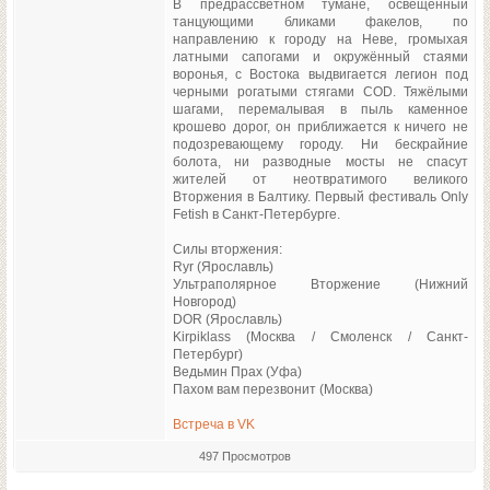
В предрассветном тумане, освещённый
танцующими бликами факелов, по
направлению к городу на Неве, громыхая
латными сапогами и окружённый стаями
воронья, с Востока выдвигается легион под
черными рогатыми стягами COD. Тяжёлыми
шагами, перемалывая в пыль каменное
крошево дорог, он приближается к ничего не
подозревающему городу. Ни бескрайние
болота, ни разводные мосты не спасут
жителей от неотвратимого великого
Вторжения в Балтику. Первый фестиваль Only
Fetish в Санкт-Петербурге.
Силы вторжения:
Ryr (Ярославль)
Ультраполярное Вторжение (Нижний
Новгород)
DOR (Ярославль)
Kirpiklass (Москва / Смоленск / Санкт-
Петербург)
Ведьмин Прах (Уфа)
Пахом вам перезвонит (Москва)
Встреча в VK
497 Просмотров