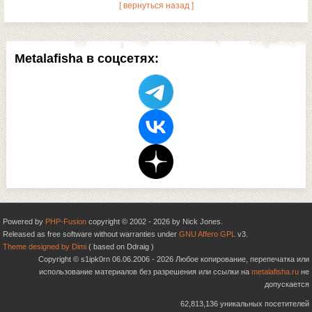
[ вернуться назад ]
Metalafisha в соцсетях:
Powered by
PHP-Fusion
copyright © 2002 - 2026 by Nick Jones.
Released as free software without warranties under
GNU Affero GPL
v3.
Theme designed by Dimi
( based on Ddraig )
Copyright © s1ipk0rn 06.06.2006 - 2026 Любое копирование, перепечатка или
использование материалов без разрешения или ссылки на
metalafisha.ru
не
допускается
62,813,136 уникальных посетителей