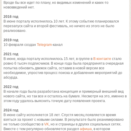
Вроде бы все идет по плану, но видимых изменений и каких-то
нововведений нет.
2016 год
В июне порталу исполнилось 10 лет. К этому событию планировался
перезапуск сайта и второй фестиваль, но ничего из этого не было
реализовано.
2019 год
10 февраля создан
Telegram
-канал
.
2021 год
В июне, когда порталу исполнилось 15 лет, в группе в
В контакте
стало
ровно 6 тысяч подписчиков. В конце года была предпринята очередная
попытка обновить движок сайта, оставив в новой версии все
необходимое, упростив процесс поиска и добавления мероприятий до
абсурда.
2022 год
В начале года была разработана концепция и примерный внешний вид
нового сайта, но так все и осталось на бумаге. Несмотря на это, именно в
этом году удалось выяснить точную дату появления проекта.
2024 год
В июне сайту исполняется 18 лет. Спустя месяц появляется время
взяться за проект с новыми силами. В результате было реанимировано
не только сообщество в
VK
, но и страницы в других социальных сетях.
Вместе с тем регулярно обновляется раздел
афиша
, в котором