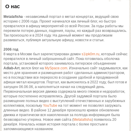
О нас
Metalafisha
- независимый портал о метал концертах, ведущий свою
историю с 2006 года. Проект начинался как личный блог, но быстро
превратился в афишу мероприятий со всей России. За годы работы мы
пережили потерю данных, падения, паузы, но каждый раз возвращались.
Так произошло и в 2024 году. На данный момент мы продолжаем
развиваться, публикуя актуальную афишу, новости и статьи.
2006 год
8 марта в Москве был зарегистрирован домен
s1ipk0rn.ru
, который сейчас
превратился в личный заброшенный сайт. Пока готовилась оболочка
портала, установкой которого занималось питерское объединение
Adlab-Art
, велся блог на
MySpace.com
. Изначально сайт задумывался, как
место для хранения и размещения работ сделанных администратором,
но в последствии все переросло в создание удобной и продуманной
афиши метал концертов. Портал, как выяснилось в 2022 году, был готов и
запущен 06.06.06, а наполняться начал на следующий день.
Первоначальная версия движка содержала много глюков и недоработок,
которые постепенно исправлялись. Другой задумкой портала было
размещение полных видео с выступлений отечественных и зарубежных
коллективов, поскольку
YouTube
на тот момент не позволял загружать
длинные видео. В районе 12 декабря произошло кривое обновление
движка и практически вся накопленная за полгода информация была
безвозвратно утеряна. Новое имя сайта (
Metalafisha
) появилось 20
декабря. Началась новая история портала с более простым и
запоминающимся названием.