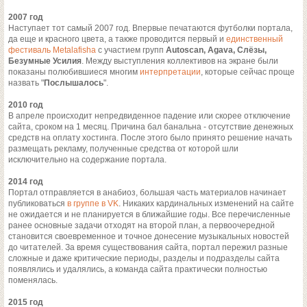
2007 год
Наступает тот самый 2007 год. Впервые печатаются футболки портала,
да еще и красного цвета, а также проводится первый и
единственный
фестиваль Metalafisha
с участием групп
Autoscan, Agava, Слёзы,
Безумные Усилия
. Между выступления коллективов на экране были
показаны полюбившиеся многим
интерпретации
, которые сейчас проще
назвать "
Послышалось
".
2010 год
В апреле происходит непредвиденное падение или скорее отключение
сайта, сроком на 1 месяц. Причина бал банальна - отсутствие денежных
средств на оплату хостинга. После этого было принято решение начать
размещать рекламу, полученные средства от которой шли
исключительно на содержание портала.
2014 год
Портал отправляется в анабиоз, большая часть материалов начинает
публиковаться
в группе в VK
. Никаких кардинальных изменений на сайте
не ожидается и не планируется в ближайшие годы. Все перечисленные
ранее основные задачи отходят на второй план, а первоочередной
становится своевременное и точное донесение музыкальных новостей
до читателей. За время существования сайта, портал пережил разные
сложные и даже критические периоды, разделы и подразделы сайта
появлялись и удалялись, а команда сайта практически полностью
поменялась.
2015 год