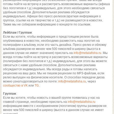
размещении информации без объяснения причин. Также мы всегда
готовы пойти на встречу и рассмотреть всевозможные варианты (афиша
без логотипов и т.д.) индивидуально, для этого необходимо связаться
удобным способом. Дополнительная реклама обсуждается
индивидуально. Афиши без пресс-релизов (краткая информация о
группах, ссылки на их творчество и т.д.) не размещаются в новостях.
Также мы не собираем информацию о концерте по ссылкам.
Лейблам / Группам
:
Если вы хотите, чтобы информация о предстоящем релизе была
опубликована в новостях, необходимо разместить наш логотип на
полиграфии к альбому, если это часть дизайна. Пресс-релиз и обложку
альбома размером не менее чем 500 пикселей в ширину (высота в
данном случае не имеет значения) прислать на
info@metalafisha.ru
. Мы
всегда готовы пойти на встречу и рассмотреть всевозможные варианты
(полиграфия без логотипов и т.д.) индивидуально, для этого вы можете
связаться с нами удобным способом. Дополнительная реклама
обсуждается индивидуально. Мы всегда рады и готовы написать
рецензию на ваш диск. Мы не пишем рецензии по MP3-файлам, если
релиз выпущен на физическом носителе. О способах передачи диска
можно узнать\договориться по почте:
info@metalafisha.ru
, через
сообщество в VK
или
TG
.
Группам
:
Если вы хотите, чтобы новость о вашей группе появилась у нас на
главной странице, необходимо прислать на
info@metalafisha.ru
информацию вместе с изображением (логотипом) группы размером не
менее чем 500 пикселей в ширину (высота в данном случае не имеет