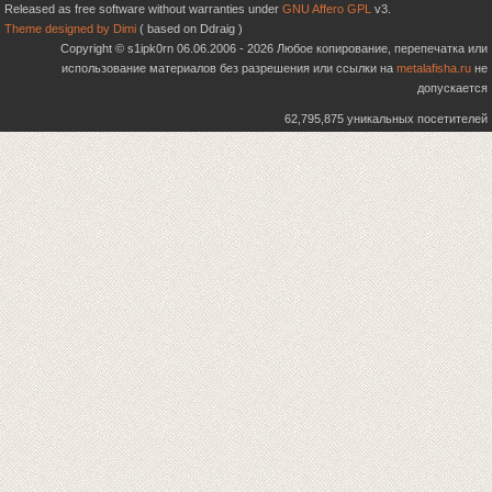
Released as free software without warranties under
GNU Affero GPL
v3.
Theme designed by Dimi
( based on Ddraig )
Copyright © s1ipk0rn 06.06.2006 - 2026 Любое копирование, перепечатка или
использование материалов без разрешения или ссылки на
metalafisha.ru
не
допускается
62,795,875 уникальных посетителей