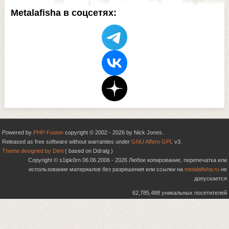
Metalafisha в соцсетях:
Powered by
PHP-Fusion
copyright © 2002 - 2026 by Nick Jones.
Released as free software without warranties under
GNU Affero GPL
v3.
Theme designed by Dimi
( based on Ddraig )
Copyright © s1ipk0rn 06.06.2006 - 2026 Любое копирование, перепечатка или
использование материалов без разрешения или ссылки на
metalafisha.ru
не
допускается
62,785,488 уникальных посетителей