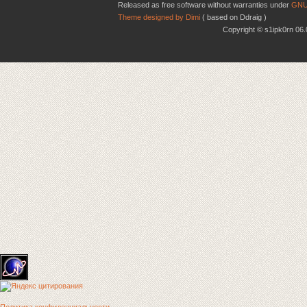
Released as free software without warranties under
GNU
Theme designed by Dimi
( based on Ddraig )
Copyright © s1ipk0rn 0