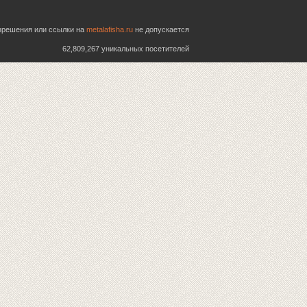
азрешения или ссылки на
metalafisha.ru
не допускается
62,809,267 уникальных посетителей