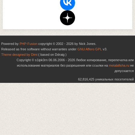
Powered by
PHP-Fusion
copyright © 2002 - 2026 by Nick Jones.
Released as free software without warranties under
GNU Affero GPL
v3.
Theme designed by Dimi
( based on Ddraig )
Copyright © s1ipk0rn 06.06.2006 - 2026 Любое копирование, перепечатка или
использование материалов без разрешения или ссылки на
metalafisha.ru
не
допускается
62,816,425 уникальных посетителей