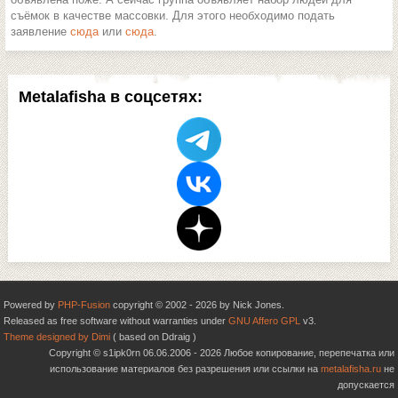
съёмок в качестве массовки. Для этого необходимо подать
заявление
сюда
или
сюда
.
Metalafisha в соцсетях:
Powered by
PHP-Fusion
copyright © 2002 - 2026 by Nick Jones.
Released as free software without warranties under
GNU Affero GPL
v3.
Theme designed by Dimi
( based on Ddraig )
Copyright © s1ipk0rn 06.06.2006 - 2026 Любое копирование, перепечатка или
использование материалов без разрешения или ссылки на
metalafisha.ru
не
допускается