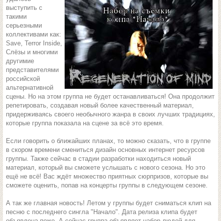
выступить с
такими
серьезными
коллективами как:
Save, Terror Inside,
Слёзы и многими
другимие
представителями
российской
альтернативной
сцены. Но на этом группа не будет останавливаться! Она продолжит
репетировать, создавая новый более качественный материал,
придерживаясь своего необычного жанра в своих лучших традициях,
которые группа показала на сцене за всё это время.
Если говорить о ближайших планах, то можно сказать, что в группе
в скором времени смениться дизайн основных интернет ресурсов
группы. Также сейчас в стадии разработки находиться новый
материал, который вы сможете услышать с нового сезона. Но это
ещё не всё! Вас ждёт множество приятных сюрпризов, которые вы
сможете оценить, попав на концерты группы в следующем сезоне.
А так же главная новость! Летом у группы будет сниматься клип на
песню с последнего сингла "Начало". Дата релиза клипа будет
объявлена поже. А сейчас группа объявляет набор людей для