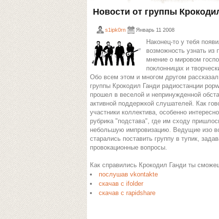
Новости от группы Крокоди
s1ipk0rn
Январь 11 2008
Наконец-то у тебя появ
возможность узнать из 
мнение о мировом госпо
поклонницах и творческ
Обо всем этом и многом другом рассказал
группы Крокодил Ганди радиостанции pop
прошел в веселой и непринужденной обста
активной поддержкой слушателей. Как гов
участники коллектива, особенно интересн
рубрика "подстава", где им сходу пришлос
небольшую импровизацию. Ведущие изо в
старались поставить группу в тупик, зада
провокационные вопросы.
Как справились Крокодил Ганди ты сможе
послушав vkontakte
скачав с ifolder
скачав с rapidshare