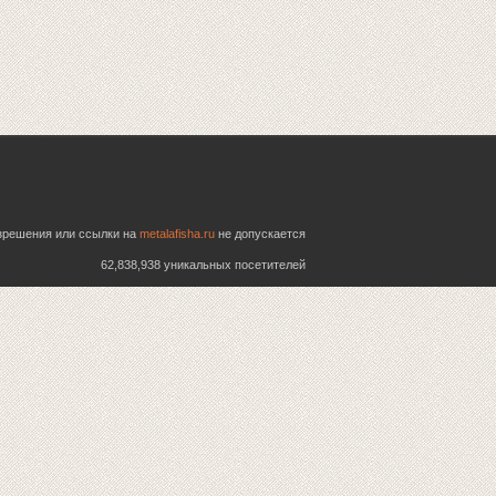
азрешения или ссылки на
metalafisha.ru
не допускается
62,838,938 уникальных посетителей