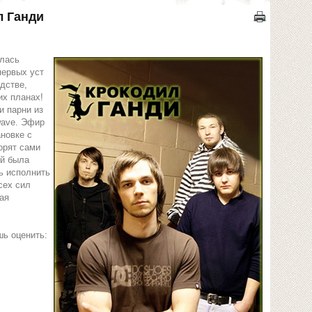
л Ганди
илась
первых уст
дстве,
их планах!
и парни из
wave. Эфир
новке с
орят сами
ой была
ь исполнить
сех сил
вая
шь оценить: