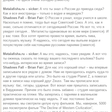
Metalafisha.ru – sicker:
А что ты знал о России до приезда сюда?
Как и все иностранцы – только о водке и медведях?
Shadows Fall – Brian Fair:
О России я узнал, когда учился в школе.
Насколько я помню, тогда был еще Советский Союз. А это, как я
знаю, сильно отличается от сегодняшней России. Но вот то, что я
увидел сегодня… Металисты одинаковые во всем мире (смеется). И
у вас тоже. Все хотят приятно провести время, выпить пива,
послушать музыку. Я надеюсь, что сегодня мы выпьем водки и
почувствуем себя настоящими русскими парнями (смеется).
Metalafisha.ru – sicker:
А мы это, надеюсь, тоже увидим. А вот что
ты ожжешь сказать по поводу вашего последнего альбома? Было
что-нибудь интересное во время записи?
Shadows Fall – Brian Fair:
Для нас это хороший опыт – мы впервые
записывали все рядом с домом. Нам не приходилось ездить куда-то
в другие города или штаты. Это было на студии Planet Z, а помогал
нам в записи наш хороший друг Zeuss. Там мы прописали всю
музыку: бас, гитары, ударные. Вот вокал нам пришлось записывать
в Вирджинии. Причем это было очень забавно – студия находилась
практически на пляже. Мы заперлись с парнями в маленьком
домике практически на пару недель. У нас постоянно были
вечеринки, мы смотрели целую кучу фильмов. Мы, наверное, 5000
раз посмотрели фильм “The Decline of Western Civilization”,