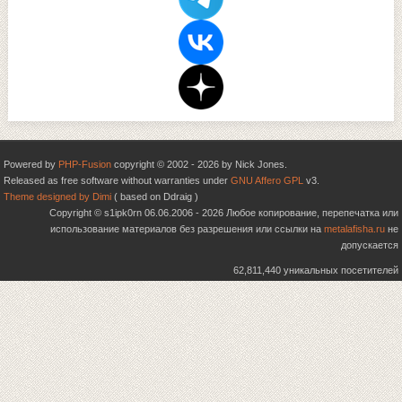
Powered by
PHP-Fusion
copyright © 2002 - 2026 by Nick Jones.
Released as free software without warranties under
GNU Affero GPL
v3.
Theme designed by Dimi
( based on Ddraig )
Copyright © s1ipk0rn 06.06.2006 - 2026 Любое копирование, перепечатка или
использование материалов без разрешения или ссылки на
metalafisha.ru
не
допускается
62,811,440 уникальных посетителей