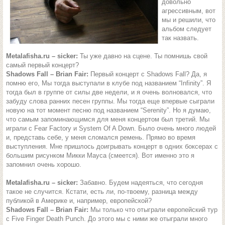
довольно
агрессивным, вот
мы и решили, что
альбом следует
так назвать.
Metalafisha.ru – sicker:
Ты уже давно на сцене. Ты помнишь свой
самый первый концерт?
Shadows Fall – Brian Fair:
Первый концерт с Shadows Fall? Да, я
помню его, Мы тогда выступали в клубе под названием “Infinity”. Я
тогда был в группе от силы две недели, и я очень волновался, что
забуду слова ранних песен группы. Мы тогда еще впервые сыграли
новую на тот момент песню под названием “Serenity”. Но я думаю,
что самым запоминающимся для меня концертом был третий. Мы
играли с Fear Factory и System Of A Down. Было очень много людей
и, представь себе, у меня сломался ремень. Прямо во время
выступления. Мне пришлось доигрывать концерт в одних боксерах с
большим рисунком Микки Мауса (смеется). Вот именно это я
запомнил очень хорошо.
Metalafisha.ru – sicker:
Забавно. Будем надеяться, что сегодня
такое не случится. Кстати, есть ли, по-твоему, разница между
публикой в Америке и, например, европейской?
Shadows Fall – Brian Fair:
Мы только что отыграли европейский тур
с Five Finger Death Punch. До этого мы с ними же отыграли много