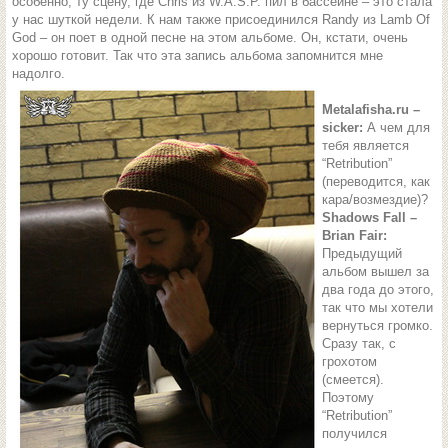
особенно, ту сцену, где Chris из W.A.S.P. пил в бассейне – это стала
у нас шуткой недели. К нам также присоединился Randy из Lamb Of
God – он поет в одной песне на этом альбоме. Он, кстати, очень
хорошо готовит. Так что эта запись альбома запомнится мне
надолго.
Metalafisha.ru –
sicker:
А чем для
тебя является
“Retribution”
(переводится, как
кара/возмездие)?
Shadows Fall –
Brian Fair:
Предыдущий
альбом вышел за
два года до этого,
так что мы хотели
вернуться громко.
Сразу так, с
грохотом
(смеется).
Поэтому
“Retribution”
получился