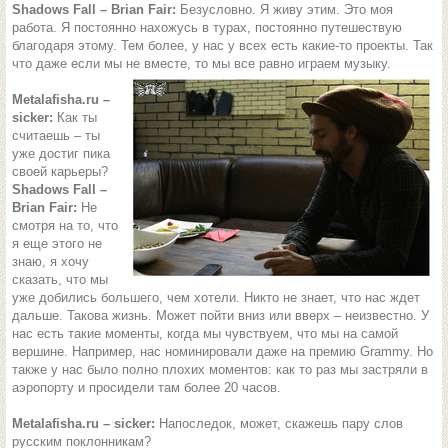
Shadows Fall – Brian Fair:
Безусловно. Я живу этим. Это моя
работа. Я постоянно нахожусь в турах, постоянно путешествую
благодаря этому. Тем более, у нас у всех есть какие-то проекты. Так
что даже если мы не вместе, то мы все равно играем музыку.
Metalafisha.ru –
sicker:
Как ты
считаешь – ты
уже достиг пика
своей карьеры?
Shadows Fall –
Brian Fair:
Не
смотря на то, что
я еще этого не
знаю, я хочу
сказать, что мы
уже добились большего, чем хотели. Никто не знает, что нас ждет
дальше. Такова жизнь. Может пойти вниз или вверх – неизвестно. У
нас есть такие моменты, когда мы чувствуем, что мы на самой
вершине. Например, нас номинировали даже на премию Grammy. Но
также у нас было полно плохих моментов: как то раз мы застряли в
аэропорту и просидели там более 20 часов.
Metalafisha.ru – sicker:
Напоследок, может, скажешь пару слов
русским поклонникам?