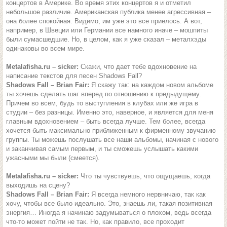
концертов в Америке. Во время этих концертов я и отметил
небольшое различие. Американская публика менее агрессивная –
она более спокойная. Видимо, им уже это все приелось. А вот,
например, в Швеции или Германии все намного иначе – мошпиты
были сумасшедшие. Но, в целом, как я уже сказал – металхэды
одинаковы во всем мире.
Metalafisha.ru – sicker:
Скажи, что дает тебе вдохновение на
написание текстов для песен Shadows Fall?
Shadows Fall – Brian Fair:
Я скажу так: на каждом новом альбоме
ты хочешь сделать шаг вперед по отношению к предыдущему.
Причем во всем, будь то выступления в клубах или же игра в
студии – без разницы. Именно это, наверное, и является для меня
главным вдохновением – быть всегда лучше. Тем более, всегда
хочется быть максимально приближенным к фирменному звучанию
группы. Ты можешь послушать все наши альбомы, начиная с нового
и заканчивая самым первым, и ты сможешь услышать какими
ужасными мы были (смеется).
Metalafisha.ru – sicker:
Что ты чувствуешь, что ощущаешь, когда
выходишь на сцену?
Shadows Fall – Brian Fair:
Я всегда немного нервничаю, так как
хочу, чтобы все было идеально. Это, знаешь ли, такая позитивная
энергия… Иногда я начинаю задумываться о плохом, ведь всегда
что-то может пойти не так. Но, как правило, все проходит