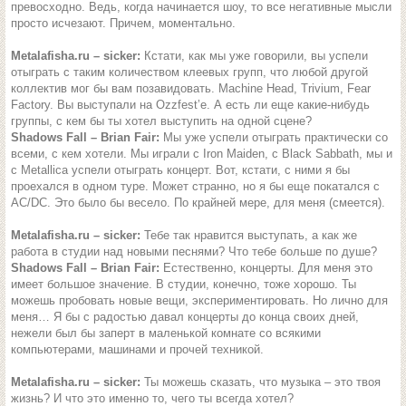
превосходно. Ведь, когда начинается шоу, то все негативные мысли
просто исчезают. Причем, моментально.
Metalafisha.ru – sicker:
Кстати, как мы уже говорили, вы успели
отыграть с таким количеством клеевых групп, что любой другой
коллектив мог бы вам позавидовать. Machine Head, Trivium, Fear
Factory. Вы выступали на Ozzfest’e. А есть ли еще какие-нибудь
группы, с кем бы ты хотел выступить на одной сцене?
Shadows Fall – Brian Fair:
Мы уже успели отыграть практически со
всеми, с кем хотели. Мы играли с Iron Maiden, c Black Sabbath, мы и
с Metallica успели отыграть концерт. Вот, кстати, с ними я бы
проехался в одном туре. Может странно, но я бы еще покатался с
AC/DC. Это было бы весело. По крайней мере, для меня (смеется).
Metalafisha.ru – sicker:
Тебе так нравится выступать, а как же
работа в студии над новыми песнями? Что тебе больше по душе?
Shadows Fall – Brian Fair:
Естественно, концерты. Для меня это
имеет большое значение. В студии, конечно, тоже хорошо. Ты
можешь пробовать новые вещи, экспериментировать. Но лично для
меня… Я бы с радостью давал концерты до конца своих дней,
нежели был бы заперт в маленькой комнате со всякими
компьютерами, машинами и прочей техникой.
Metalafisha.ru – sicker:
Ты можешь сказать, что музыка – это твоя
жизнь? И что это именно то, чего ты всегда хотел?