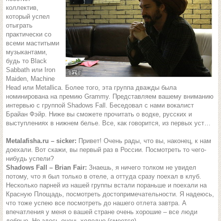
коллектив,
который успел
отыграть
практически со
всеми маститыми
музыкантами,
будь то Black
Sabbath или Iron
Maiden, Machine
Head или Metallica. Более того, эта группа дважды была
номинирована на премию Grammy. Представляем вашему вниманию
интервью с группой Shadows Fall. Беседовал с нами вокалист
Брайан Фэйр. Ниже вы сможете прочитать о водке, русских и
выступлениях в нижнем белье. Все, как говорится, из первых уст…
Metalafisha.ru – sicker:
Привет! Очень рады, что вы, наконец, к нам
доехали. Вот скажи, вы первый раз в России. Посмотреть то чего-
нибудь успели?
Shadows Fall – Brian Fair:
Знаешь, я ничего толком не увидел
потому, что я был только в отеле, а оттуда сразу поехал в клуб.
Несколько парней из нашей группы встали пораньше и поехали на
Красную Площадь, посмотреть достопримечательности. Я надеюсь,
что тоже успею все посмотреть до нашего отлета завтра. А
впечатления у меня о вашей стране очень хорошие – все люди
добрые. Но здесь очень холодно (смеется).