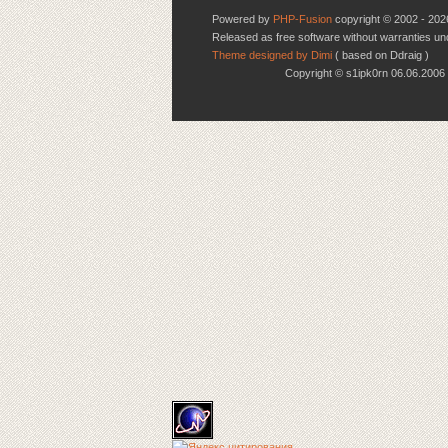
Powered by
PHP-Fusion
copyright © 2002 - 202
Released as free software without warranties u
Theme designed by Dimi
( based on Ddraig )
Copyright © s1ipk0rn 06.06.20