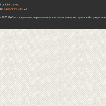
6 by Nick Jones.
nder
GNU Affero GPL
v3.
06 - 2026 Любое копирование, перепечатка или использование материалов без разрешен