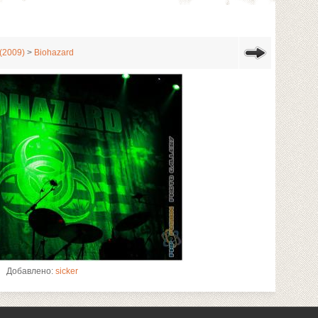
(2009)
>
Biohazard
Добавлено:
sicker