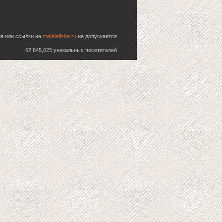
ия или ссылки на
metalafisha.ru
не допускается
62,845,025 уникальных посетителей