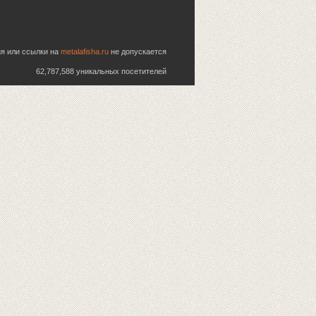
ия или ссылки на
metalafisha.ru
не допускается
62,787,588 уникальных посетителей