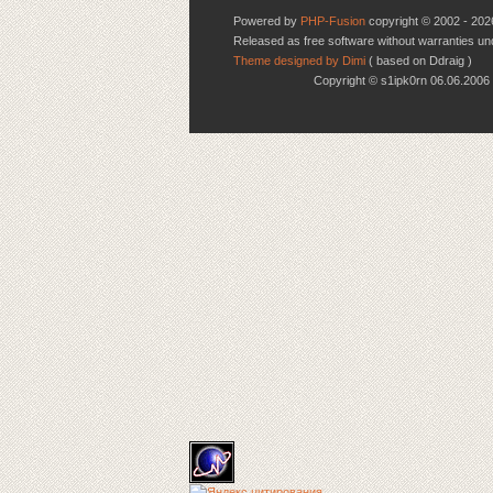
Powered by
PHP-Fusion
copyright © 2002 - 202
Released as free software without warranties u
Theme designed by Dimi
( based on Ddraig )
Copyright © s1ipk0rn 06.06.20