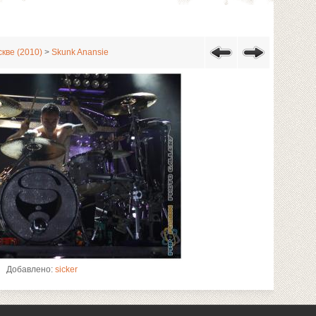
кве (2010)
>
Skunk Anansie
Добавлено:
sicker