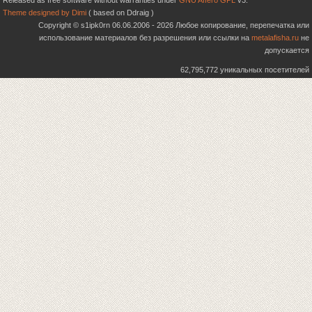
Released as free software without warranties under
GNU Affero GPL
v3.
Theme designed by Dimi
( based on Ddraig )
Copyright © s1ipk0rn 06.06.2006 - 2026 Любое копирование, перепечатка или
использование материалов без разрешения или ссылки на
metalafisha.ru
не
допускается
62,795,772 уникальных посетителей