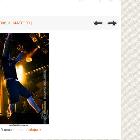
008)
>
[AMATORY]
обавлено:
estimablejunk