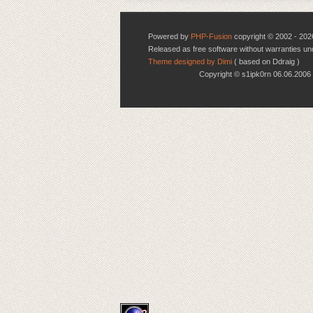
Powered by
PHP-Fusion
copyright © 2002 - 202
Released as free software without warranties u
Theme designed by Dimi
( based on Ddraig )
Copyright © s1ipk0rn 06.06.20