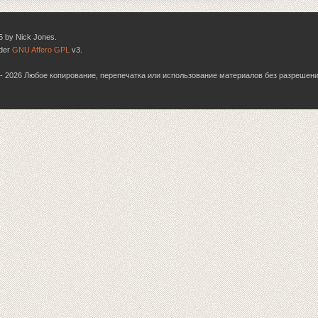
6 by Nick Jones.
nder
GNU Affero GPL
v3.
06 - 2026 Любое копирование, перепечатка или использование материалов без разрешен