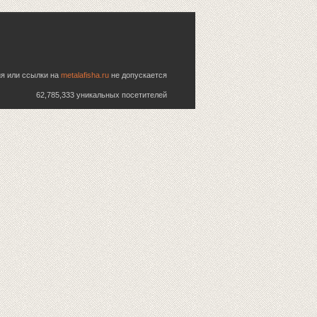
ия или ссылки на
metalafisha.ru
не допускается
62,785,333 уникальных посетителей