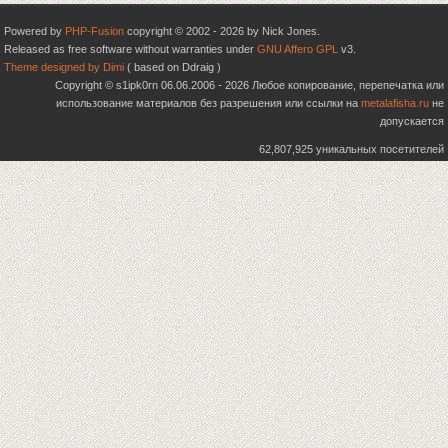
Powered by
PHP-Fusion
copyright © 2002 - 2026 by Nick Jones.
Released as free software without warranties under
GNU Affero GPL
v3.
Theme designed by Dimi
( based on Ddraig )
Copyright © s1ipk0rn 06.06.2006 - 2026 Любое копирование, перепечатка или
использование материалов без разрешения или ссылки на
metalafisha.ru
не
допускается
62,807,925 уникальных посетителей