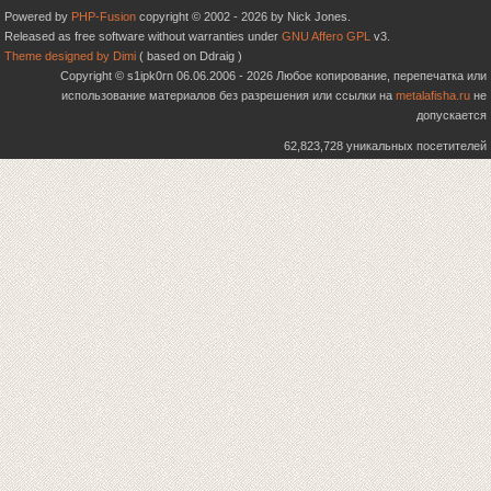
Powered by
PHP-Fusion
copyright © 2002 - 2026 by Nick Jones.
Released as free software without warranties under
GNU Affero GPL
v3.
Theme designed by Dimi
( based on Ddraig )
Copyright © s1ipk0rn 06.06.2006 - 2026 Любое копирование, перепечатка или
использование материалов без разрешения или ссылки на
metalafisha.ru
не
допускается
62,823,728 уникальных посетителей