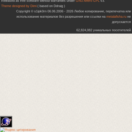
Released as free software without warranties under
GNU Affero GPL
v3.
Theme designed by Dimi
( based on Ddraig )
Copyright © s1ipk0rn 06.06.2006 - 2026 Любое копирование, перепечатка или
использование материалов без разрешения или ссылки на
metalafisha.ru
не
допускается
62,824,082 уникальных посетителей