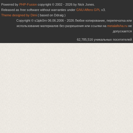
Powered by
PHP-Fusion
copyright © 2002 - 2026 by Nick Jones.
Released as free software without warranties under
GNU Affero GPL
v3.
Theme designed by Dimi
( based on Ddraig )
Copyright © s1ipk0rn 06.06.2006 - 2026 Любое копирование, перепечатка или
использование материалов без разрешения или ссылки на
metalafisha.ru
не
допускается
62,785,516 уникальных посетителей