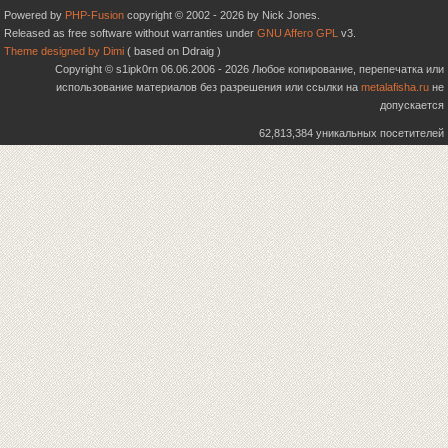
Powered by
PHP-Fusion
copyright © 2002 - 2026 by Nick Jones.
Released as free software without warranties under
GNU Affero GPL
v3.
Theme designed by Dimi
( based on Ddraig )
Copyright © s1ipk0rn 06.06.2006 - 2026 Любое копирование, перепечатка или
использование материалов без разрешения или ссылки на
metalafisha.ru
не
допускается
62,813,384 уникальных посетителей