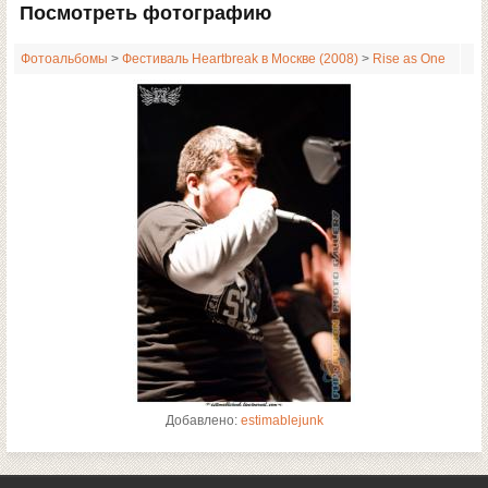
Посмотреть фотографию
Фотоальбомы
>
Фестиваль Heartbreak в Москве (2008)
>
Rise as One
Добавлено:
estimablejunk