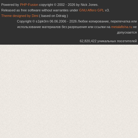
Powered by
PHP-Fusion
copyright © 2002 - 2026 by Nick Jones.
Released as free software without warranties under
GNU Affero GPL
v3.
Theme designed by Dimi
( based on Ddraig )
Copyright © s1ipk0rn 06.06.2006 - 2026 Любое копирование, перепечатка или
использование материалов без разрешения или ссылки на
metalafisha.ru
не
допускается
62,820,422 уникальных посетителей