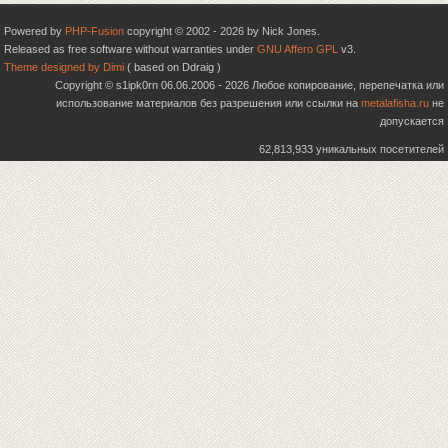
Powered by
PHP-Fusion
copyright © 2002 - 2026 by Nick Jones.
Released as free software without warranties under
GNU Affero GPL
v3.
Theme designed by Dimi
( based on Ddraig )
Copyright © s1ipk0rn 06.06.2006 - 2026 Любое копирование, перепечатка или
использование материалов без разрешения или ссылки на
metalafisha.ru
не
допускается
62,813,933 уникальных посетителей