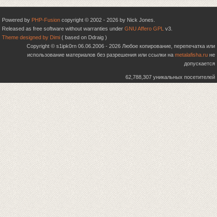
Powered by
PHP-Fusion
copyright © 2002 - 2026 by Nick Jones.
Released as free software without warranties under
GNU Affero GPL
v3.
Theme designed by Dimi
( based on Ddraig )
Copyright © s1ipk0rn 06.06.2006 - 2026 Любое копирование, перепечатка или
использование материалов без разрешения или ссылки на
metalafisha.ru
не
допускается
62,788,307 уникальных посетителей