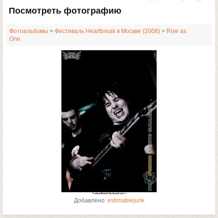
Посмотреть фотографию
Фотоальбомы
>
Фестиваль Heartbreak в Москве (2008)
>
Rise as
One
Добавлено:
estimablejunk