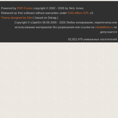
Powered by
PHP-Fusion
copyright © 2002 - 2026 by Nick Jones.
Released as free software without warranties under
GNU Affero GPL
v3.
Theme designed by Dimi
( based on Ddraig )
Copyright © s1ipk0rn 06.06.2006 - 2026 Любое копирование, перепечатка или
использование материалов без разрешения или ссылки на
metalafisha.ru
не
допускается
62,822,479 уникальных посетителей