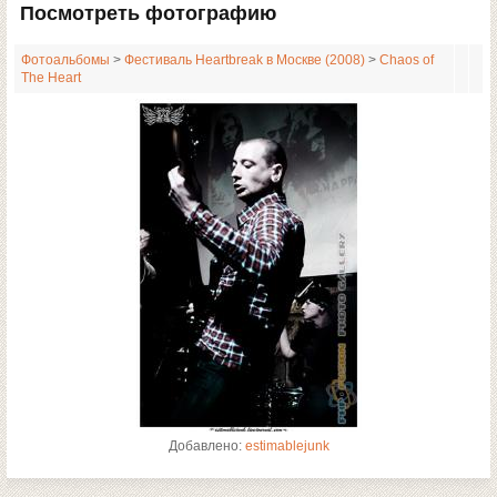
Посмотреть фотографию
Фотоальбомы
>
Фестиваль Heartbreak в Москве (2008)
>
Chaos of
The Heart
Добавлено:
estimablejunk