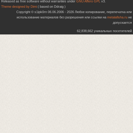
Released as free software without warranties under
GNU Affero GPL
v3.
Theme designed by Dimi
( based on Ddraig )
Copyright © s1ipk0rn 06.06.2006 - 2026 Любое копирование, перепечатка или
использование материалов без разрешения или ссылки на
metalafisha.ru
не
допускается
62,838,662 уникальных посетителей