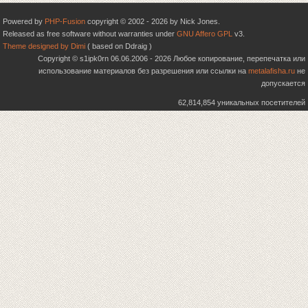
Powered by
PHP-Fusion
copyright © 2002 - 2026 by Nick Jones.
Released as free software without warranties under
GNU Affero GPL
v3.
Theme designed by Dimi
( based on Ddraig )
Copyright © s1ipk0rn 06.06.2006 - 2026 Любое копирование, перепечатка или
использование материалов без разрешения или ссылки на
metalafisha.ru
не
допускается
62,814,854 уникальных посетителей