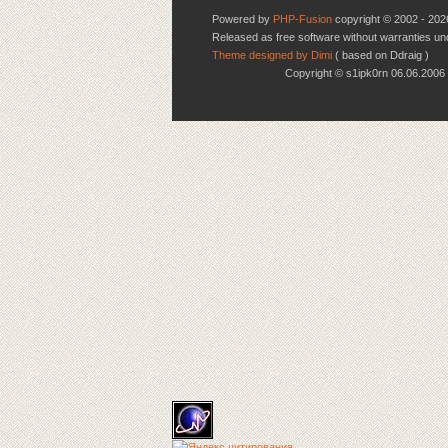
Powered by
PHP-Fusion
copyright © 2002 - 202
Released as free software without warranties u
Theme designed by Dimi
( based on Ddraig )
Copyright © s1ipk0rn 06.06.20