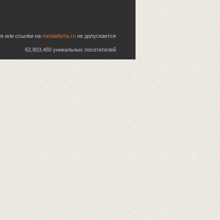
ия или ссылки на
metalafisha.ru
не допускается
62,803,460 уникальных посетителей